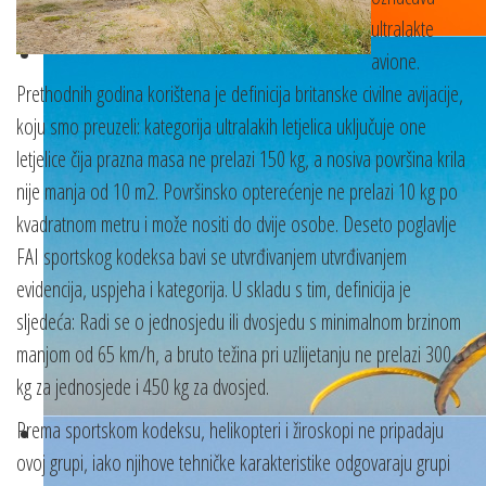
ultralakte
avione.
Prethodnih godina korištena je definicija britanske civilne avijacije,
koju smo preuzeli: kategorija ultralakih letjelica uključuje one
letjelice čija prazna masa ne prelazi 150 kg, a nosiva površina krila
nije manja od 10 m2. Površinsko opterećenje ne prelazi 10 kg po
kvadratnom metru i može nositi do dvije osobe. Deseto poglavlje
FAI sportskog kodeksa bavi se utvrđivanjem utvrđivanjem
evidencija, uspjeha i kategorija. U skladu s tim, definicija je
sljedeća: Radi se o jednosjedu ili dvosjedu s minimalnom brzinom
manjom od 65 km/h, a bruto težina pri uzlijetanju ne prelazi 300
kg za jednosjede i 450 kg za dvosjed.
Prema sportskom kodeksu, helikopteri i žiroskopi ne pripadaju
ovoj grupi, iako njihove tehničke karakteristike odgovaraju grupi