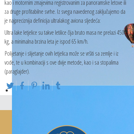
kao i motornim zmajevima registrovanim za panoramske letove ili
za druge profitabilne svrhe. Iz svega navedenog zaključujemo da
je najpreciznija definicija ultralakog aviona sljedeća:
Ultra lake letjelice su takve letilice čija bruto masa ne prelazi 450
kg, a minimalna brzina leta je ispod 65 km/h.
Polijetanje i slijetanje ovih letjelica može se vršiti sa zemlje i iz
vode, te u kombinaciji s ove dvije metode, kao i sa stopalima
(paraglajder).