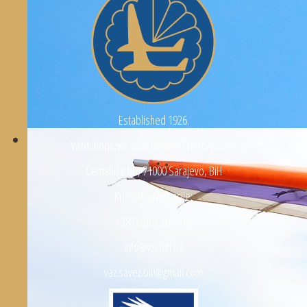
Established 1926.
Vazduhoplovni savez Bosne i Hercegovine
Ćemaluša bb, 71000 Sarajevo, BiH
Kontakt informacije:
+387 (0)61 268 814
info@vzsbih.ba
vaz.savez.bih@gmail.com